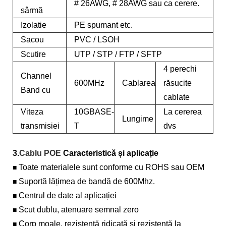
# 26AWG, # 28AWG sau ca cerere.
sârmă
Izolatie
PE spumant etc.
Sacou
PVC / LSOH
Scutire
UTP / STP / FTP / SFTP
4 perechi
Channel
600MHz
Cablarea
răsucite
Band cu
cablate
Viteza
10GBASE-
La cererea
Lungime
transmisiei
T
dvs
3.
Cablu POE
Caracteristică și aplicație
Toate materialele sunt conforme cu ROHS sau OEM
■
Suportă lățimea de bandă de 600Mhz.
■
Centrul de date al aplicației
■
Scut dublu, atenuare semnal zero
■
Corp moale, rezistență ridicată și rezistență la
■