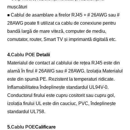
mușcături
Cablul de asamblare a firelor RJ45 + # 26AWG sau #
■
28AWG poate fi utilizat ca cablu de conexiune pentru
bandă largă de mare viteză, computer de mediu,
comutator, router, Smart TV și imprimantă digitală etc.
4.
Cablu POE
Detalii
Materialul de contact al cablului de rețea RJ45 este din
alamă în firul # 26AWG sau # 28AWG. Izolația Materialul
este din spumă PE. Rezistent la temperaturi ridicate.
Inflamabilitatea îndeplinește standardul UL94V-0.
Conductorul firului este cupru cositorit sau cupru gol,
izolația firului UL este din cauciuc, PVC, îndeplinește
standardul UL758.
5.
Cablu POE
Calificare