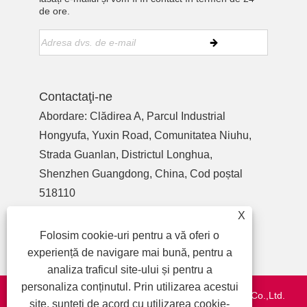
de ore.
Contactaţi-ne
Abordare: Clădirea A, Parcul Industrial
Hongyufa, Yuxin Road, Comunitatea Niuhu,
Strada Guanlan, Districtul Longhua,
Shenzhen Guangdong, China, Cod poștal
518110
Tel:
+86-755-27990932
X
Telefon:
+86-13713718026
Folosim cookie-uri pentru a vă oferi o
E-mail:
wzl@szydr.com
experiență de navigare mai bună, pentru a
analiza traficul site-ului și pentru a
personaliza conținutul. Prin utilizarea acestui
Drepturi de autor © 2021 Shenzhen YDR Connector Co.,Ltd.
site, sunteți de acord cu utilizarea cookie-