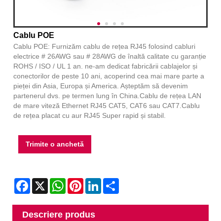
Cablu POE
Cablu POE: Furnizăm cablu de rețea RJ45 folosind cabluri
electrice # 26AWG sau # 28AWG de înaltă calitate cu garanție
ROHS / ISO / UL 1 an. ne-am dedicat fabricării cablajelor și
conectorilor de peste 10 ani, acoperind cea mai mare parte a
pieței din Asia, Europa și America. Așteptăm să devenim
partenerul dvs. pe termen lung în China.Cablu de rețea LAN
de mare viteză Ethernet RJ45 CAT5, CAT6 sau CAT7.Cablu
de rețea placat cu aur RJ45 Super rapid și stabil.
Trimite o anchetă
Facebook
X
WhatsApp
Pinterest
LinkedIn
Share
Descriere produs