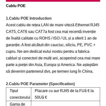
Cablu POE
1.Cablu POE Introduction
Acest cablu de rețea LAN de mare viteză Ethernet RJ45
CAT5, CAT6 sau CAT7
a fost cea mai recentă invenție
de înaltă calitate cu ROHS / ISO / UL și a oferit 1 an de
garanție. A fost alcătuit din cauciuc, siliciu, PE, PVC +
cupru. Ne-am dedicat eului nostru pentru a fabrica
cabluri și conectori de mulți ani, acoperind cea mai mare
parte a pieței din Asia, Europa și America. Ne așteptăm
să devenim partenerul dvs. pe termen lung în China.
2.Cablu POE Parameter (Specification)
Tipul
Placare cu aur RJ45 de la FUâ € la
conectorului
50Uâ €
Gama de