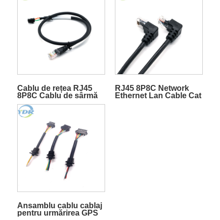
Cablaj electric
Cablu de rețea RJ45
RJ45 8P8C Network
8P8C Cablu de sârmă
Ethernet Lan Cable Cat
Molex 43025-0400
5e Patch Cord
Ansamblu cablu cablaj
pentru urmărirea GPS