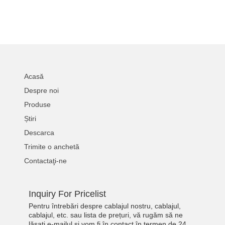
Acasă
Despre noi
Produse
Știri
Descarca
Trimite o anchetă
Contactaţi-ne
Inquiry For Pricelist
Pentru întrebări despre cablajul nostru, cablajul,
cablajul, etc. sau lista de prețuri, vă rugăm să ne
lăsați e-mailul și vom fi în contact în termen de 24