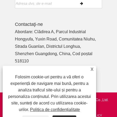
Contactaţi-ne
Abordare: Clădirea A, Parcul Industrial
Hongyufa, Yuxin Road, Comunitatea Niuhu,
Strada Guanlan, Districtul Longhua,
Shenzhen Guangdong, China, Cod poștal
518110
Tel:
+86-755-27990932
X
Telefon:
+86-13713718026
Folosim cookie-uri pentru a vă oferi o
E-mail:
wzl@szydr.com
experiență de navigare mai bună, pentru a
analiza traficul site-ului și pentru a
personaliza conținutul. Prin utilizarea acestui
Drepturi de autor © 2021 Shenzhen YDR Connector Co.,Ltd.
site, sunteți de acord cu utilizarea cookie-
http://www.szydr.com/
urilor.
Politica de confidențialitate
LEGĂTURI
SITEMAP
RSS
XML
PRIVACY POLICY