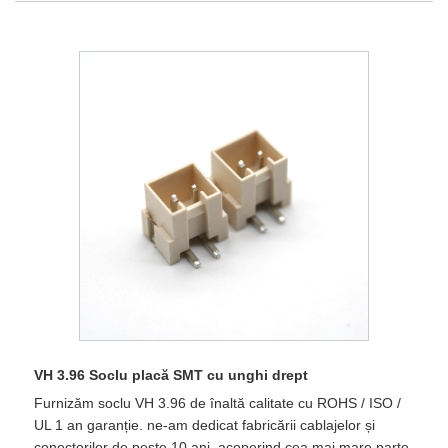
VH 3.96 Soclu placă SMT cu unghi drept
Furnizăm soclu VH 3.96 de înaltă calitate cu ROHS / ISO /
UL 1 an garanție. ne-am dedicat fabricării cablajelor și
conectorilor de peste 10 ani, acoperind cea mai mare parte