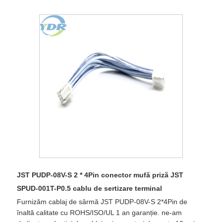
JST PUDP-08V-S 2 * 4Pin conector mufă priză JST
SPUD-001T-P0.5 cablu de sertizare terminal
Furnizăm cablaj de sârmă JST PUDP-08V-S 2*4Pin de
înaltă calitate cu ROHS/ISO/UL 1 an garanție. ne-am