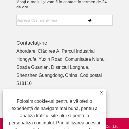
lăsați e-mailul și vom fi în contact în termen de 24
de ore.
Contactaţi-ne
Abordare: Clădirea A, Parcul Industrial
Hongyufa, Yuxin Road, Comunitatea Niuhu,
Strada Guanlan, Districtul Longhua,
Shenzhen Guangdong, China, Cod poștal
518110
Tel:
+86-755-27990932
X
Telefon:
+86-13713718026
Folosim cookie-uri pentru a vă oferi o
E-mail:
wzl@szydr.com
experiență de navigare mai bună, pentru a
analiza traficul site-ului și pentru a
personaliza conținutul. Prin utilizarea acestui
Drepturi de autor © 2021 Shenzhen YDR Connector Co.,Ltd.