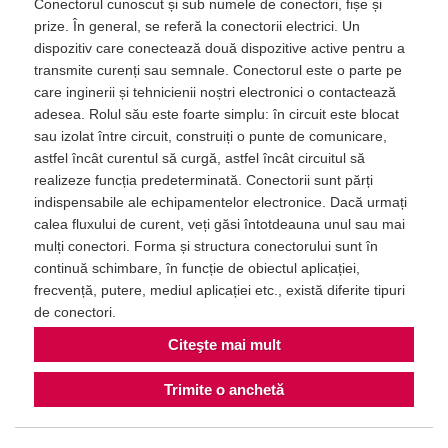
Conectorul cunoscut și sub numele de conectori, fișe și
prize. În general, se referă la conectorii electrici. Un
dispozitiv care conectează două dispozitive active pentru a
transmite curenți sau semnale. Conectorul este o parte pe
care inginerii și tehnicienii noștri electronici o contactează
adesea. Rolul său este foarte simplu: în circuit este blocat
sau izolat între circuit, construiți o punte de comunicare,
astfel încât curentul să curgă, astfel încât circuitul să
realizeze funcția predeterminată. Conectorii sunt părți
indispensabile ale echipamentelor electronice. Dacă urmați
calea fluxului de curent, veți găsi întotdeauna unul sau mai
mulți conectori. Forma și structura conectorului sunt în
continuă schimbare, în funcție de obiectul aplicației,
frecvență, putere, mediul aplicației etc., există diferite tipuri
de conectori.
Citeşte mai mult
Trimite o anchetă