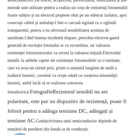
semiconductori.
De obicei, acoperirea, pulverizarea, sinterizarea și alte
metode sunt utilizate pentru a realiza un corp de rezistență fotosensibil
foarte subțire și un electrod pieptene ohm pe un substrat izolator, apoi
conectați cablul și ambalați-l într-o carcasă sigilată cu o oglindă
transparentă, pentru a nu afectează sensibilitatea acestuia de
umiditate.
Când lumina incidentă dispare, perechea electron-gaură
generată de excitația fotonului se va recombina, iar valoarea
rezistenței fotorezistorului va reveni la valoarea inițială.
Electrodul
metalic la ambele capete ale rezistenței fotosensibile cu o tensiune,
care va avea un curent prin, printr-o anumită lungime de undă a
iradierii luminii, curentul va crește odată cu creșterea intensității
luminii, astfel încât să se realizeze conversia
Fotografie
Rezistorul sensibil nu are
fotoelectrică.
polaritate, este pur un dispozitiv de rezistență, poate fi
folosit pentru a adăuga tensiune DC, adăugați și
tensiune AC.
Conductivitatea unui semiconductor depinde de
numărul de purtători din banda sa de conducție.