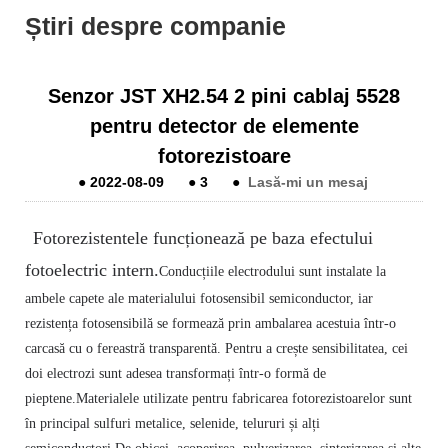
Știri despre companie
Senzor JST XH2.54 2 pini cablaj 5528
pentru detector de elemente
fotorezistoare
●
2022-08-09
●
3
●
Lasă-mi un mesaj
Fotorezistentele funcționează pe baza efectului
fotoelectric intern.
Conducțiile electrodului sunt instalate la
ambele capete ale materialului fotosensibil semiconductor, iar
rezistența fotosensibilă se formează prin ambalarea acestuia într-o
carcasă cu o fereastră transparentă. Pentru a crește sensibilitatea, cei
doi electrozi sunt adesea transformați într-o formă de
pieptene.
Materialele utilizate pentru fabricarea fotorezistoarelor sunt
în principal sulfuri metalice, selenide, telururi și alți