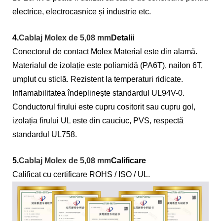
electrice, electrocasnice și industrie etc.
4.
Cablaj Molex de 5,08 mm
Detalii
Conectorul de contact Molex Material este din alamă.
Materialul de izolație este poliamidă (PA6T), nailon 6T,
umplut cu sticlă. Rezistent la temperaturi ridicate.
Inflamabilitatea îndeplinește standardul UL94V-0.
Conductorul firului este cupru cositorit sau cupru gol,
izolația firului UL este din cauciuc, PVS, respectă
standardul UL758.
5.
Cablaj Molex de 5,08 mm
Calificare
Calificat cu certificare ROHS / ISO / UL.