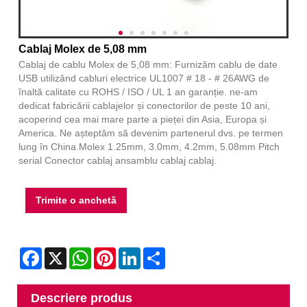
Cablaj Molex de 5,08 mm
Cablaj de cablu Molex de 5,08 mm: Furnizăm cablu de date
USB utilizând cabluri electrice UL1007 # 18 - # 26AWG de
înaltă calitate cu ROHS / ISO / UL 1 an garanție. ne-am
dedicat fabricării cablajelor și conectorilor de peste 10 ani,
acoperind cea mai mare parte a pieței din Asia, Europa și
America. Ne așteptăm să devenim partenerul dvs. pe termen
lung în China.Molex 1.25mm, 3.0mm, 4.2mm, 5.08mm Pitch
serial Conector cablaj ansamblu cablaj cablaj.
Trimite o anchetă
Facebook
X
WhatsApp
Pinterest
LinkedIn
Share
Descriere produs