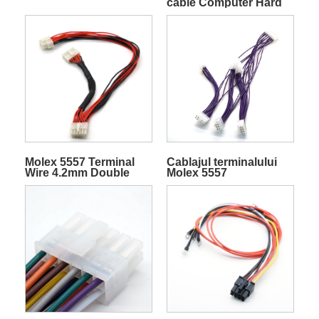
cable Computer Hard
Disk Cable 18AWG
500mm
Molex 5557 Terminal
Cablajul terminalului
Wire 4.2mm Double
Molex 5557
Row Molex Wire
Harness for Computer
Engine Power Supply