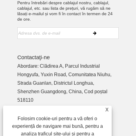
Pentru întrebări despre cablajul nostru, cablajul,
cablajul, etc. sau lista de prețuri, vă rugăm să ne
lăsați e-mailul și vom fi în contact în termen de 24
de ore.
Contactaţi-ne
Abordare: Clădirea A, Parcul Industrial
Hongyufa, Yuxin Road, Comunitatea Niuhu,
Strada Guanlan, Districtul Longhua,
Shenzhen Guangdong, China, Cod poștal
518110
Tel:
+86-755-27990932
X
Telefon:
+86-13713718026
Folosim cookie-uri pentru a vă oferi o
E-mail:
wzl@szydr.com
experiență de navigare mai bună, pentru a
analiza traficul site-ului și pentru a