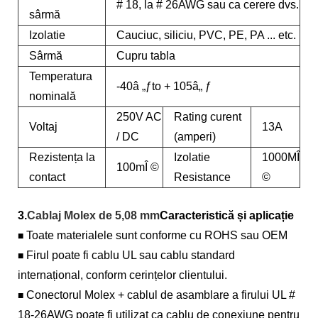
# 18, la # 26AWG sau ca cerere dvs.
sârmă
Izolatie
Cauciuc, siliciu, PVC, PE, PA ... etc.
Sârmă
Cupru tabla
Temperatura
-40â „ƒto + 105â„ ƒ
nominală
250V AC
Rating curent
Voltaj
13A
/ DC
(amperi)
Rezistența la
Izolatie
1000MÎ
100mÎ ©
contact
Resistance
©
3.
Cablaj Molex de 5,08 mm
Caracteristică și aplicație
Toate materialele sunt conforme cu ROHS sau OEM
■
Firul poate fi cablu UL sau cablu standard
■
internațional, conform cerințelor clientului.
Conectorul Molex + cablul de asamblare a firului UL #
■
18-26AWG poate fi utilizat ca cablu de conexiune pentru