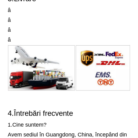
â
â
â
â
4.Întrebări frecvente
1.Cine suntem?
Avem sediul în Guangdong, China, începând din