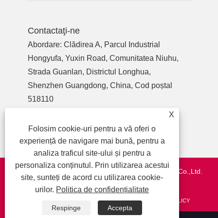
Contactaţi-ne
Abordare: Clădirea A, Parcul Industrial
Hongyufa, Yuxin Road, Comunitatea Niuhu,
Strada Guanlan, Districtul Longhua,
Shenzhen Guangdong, China, Cod poștal
518110
Tel:
+86-755-27990932
X
Telefon:
+86-13713718026
Folosim cookie-uri pentru a vă oferi o
E-mail:
wzl@szydr.com
experiență de navigare mai bună, pentru a
analiza traficul site-ului și pentru a
personaliza conținutul. Prin utilizarea acestui
Drepturi de autor © 2021 Shenzhen YDR Connector Co.,Ltd.
site, sunteți de acord cu utilizarea cookie-
http://www.szydr.com/
urilor.
Politica de confidențialitate
LEGĂTURI
SITEMAP
RSS
XML
PRIVACY POLICY
Respinge
Accepta