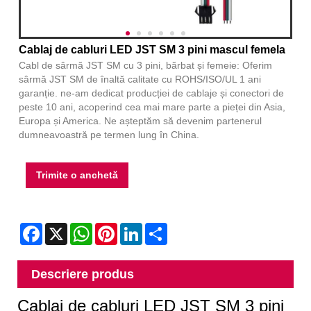
Cablaj de cabluri LED JST SM 3 pini mascul femela
Cabl de sârmă JST SM cu 3 pini, bărbat și femeie: Oferim
sârmă JST SM de înaltă calitate cu ROHS/ISO/UL 1 ani
garanție. ne-am dedicat producției de cablaje și conectori de
peste 10 ani, acoperind cea mai mare parte a pieței din Asia,
Europa și America. Ne așteptăm să devenim partenerul
dumneavoastră pe termen lung în China.
Trimite o anchetă
Facebook
X
WhatsApp
Pinterest
LinkedIn
Share
Descriere produs
Cablaj de cabluri LED JST SM 3 pini