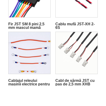
Fir JST SM 8 pini 2,5
Cablu mufă JST-XH 2-
mm mascul mamă
6S
Cablajul releului
Cabl de sârmă JST cu
mașinii electrice pentru
pas de 2,5 mm XHB
pachet de baterii