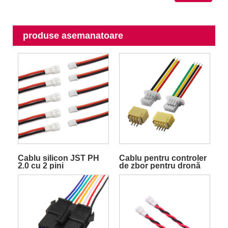
produse asemanatoare
Cablu silicon JST PH
Cablu pentru controler
2.0 cu 2 pini
de zbor pentru dronă
FVP, cablaj de cablu
Mini Micro SH de 1,0
mm