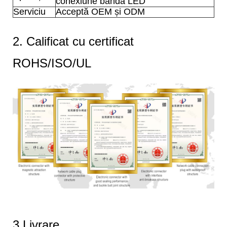
conexiune bandă LED
Serviciu
Acceptă OEM și ODM
2. Calificat cu certificat
ROHS/ISO/UL
3.Livrare