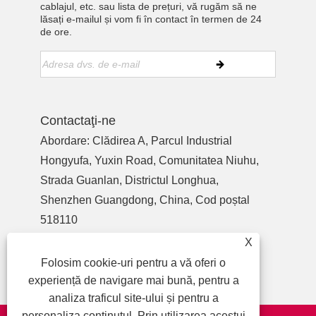
cablajul, etc. sau lista de prețuri, vă rugăm să ne
lăsați e-mailul și vom fi în contact în termen de 24
de ore.
Contactaţi-ne
Abordare: Clădirea A, Parcul Industrial
Hongyufa, Yuxin Road, Comunitatea Niuhu,
Strada Guanlan, Districtul Longhua,
Shenzhen Guangdong, China, Cod poștal
518110
Tel:
+86-755-27990932
X
Telefon:
+86-13713718026
Folosim cookie-uri pentru a vă oferi o
E-mail:
wzl@szydr.com
experiență de navigare mai bună, pentru a
analiza traficul site-ului și pentru a
personaliza conținutul. Prin utilizarea acestui