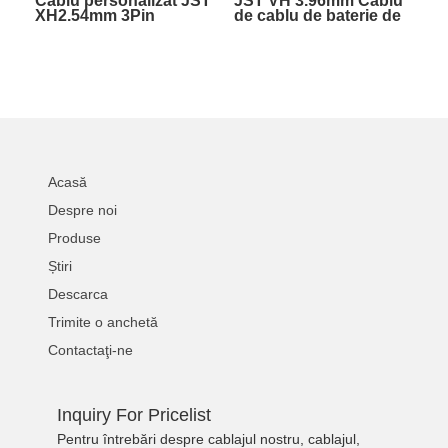
Cablu personalizat JST
JST VH 3.96mm Cablu
XH2.54mm 3Pin
de cablu de baterie de
Rainbow cu W / PVC
2 până la 12 pini cu
teacă terminal cablu
cablu personalizabil cu
electric
cataramă
Acasă
Despre noi
Produse
Știri
Descarca
Trimite o anchetă
Contactaţi-ne
Inquiry For Pricelist
Pentru întrebări despre cablajul nostru, cablajul,