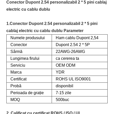
Conector Dupont 2.54 personalizabil 2 * 5 pini cablaj
electric cu cablu dublu
1.Conector Dupont 2.54 personalizabil 2 * 5 pini
cablaj electric cu cablu dublu Parameter
Numele produsului
Ham cablu Dupont 2,54
Conector
Dupont 2.54 2 * 5P
Sârmă
22AWG-26AWG
Lungimea firului
ca cererea ta
Serviciu
OEM ODM
Marca
YDR
Certificat
ROHS UL ISO9001
Probă
disponibil
Perioada de grație
7-15 zile
MOQ
500buc
2. Calificat cu certificat ROHS / ISO / UL