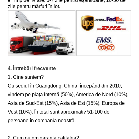
Timp de livrare: 3-7 zile pentru eșantioane, 10-30 de
■
zile pentru mărfuri în lot.
4. Întrebări frecvente
1. Cine suntem?
Cu sediul în Guangdong, China, începând din 2010,
vindem pe piața internă (50%), America de Nord (10%),
Asia de Sud-Est (15%), Asia de Est (15%), Europa de
Vest (10%). În total sunt aproximativ 51-100 de
persoane în compania noastră.
2. Cum putem garanta calitatea?