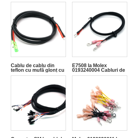
Cablu de cablu din
E7508 la Molex
teflon cu mufă glonț cu
0193240004 Cabluri de
teacă roșu negru
alimentare DC
pentru produse
electronice
personalizabile