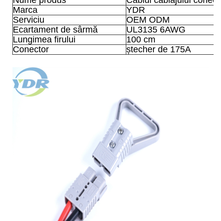
Nume produs
Cablul cablajului conec
Marca
YDR
Serviciu
OEM ODM
Ecartament de sârmă
UL3135 6AWG
Lungimea firului
100 cm
Conector
ștecher de 175A