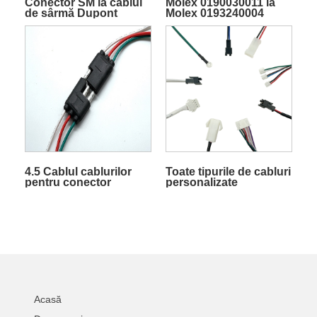
Conector SM la cablul
Molex 0190030011 la
de sârmă Dupont
Molex 0193240004
Cablu de alimentare
CA.
4.5 Cablul cablurilor
Toate tipurile de cabluri
pentru conector
personalizate
remorcă glonț
Acasă